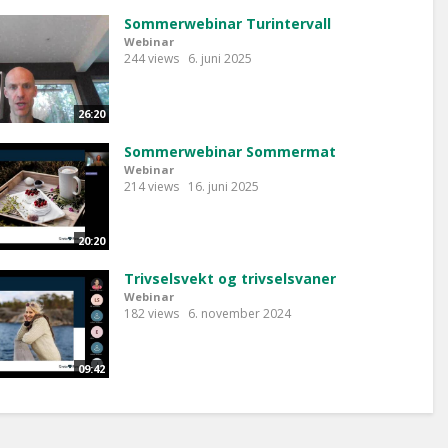
Sommerwebinar Turintervall
Webinar
244 views
6. juni 2025
26:20
Sommerwebinar Sommermat
Webinar
214 views
16. juni 2025
20:20
Trivselsvekt og trivselsvaner
Webinar
182 views
6. november 2024
09:42