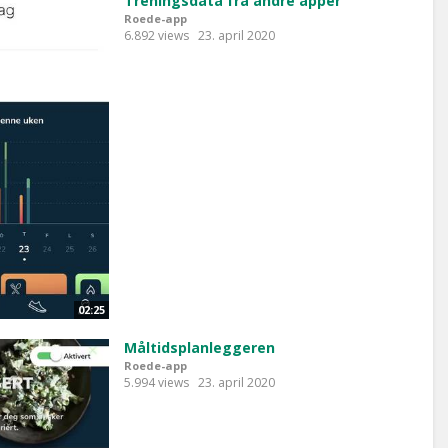
Treningsdata fra andre apper
Roede-app
6.892 views
23. april 2020
02:25
Måltidsplanleggeren
Roede-app
5.994 views
23. april 2020