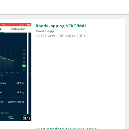
Roede-app og VEKT/MÅL
Roede-app
12.175 views
26. august 2019
03:18