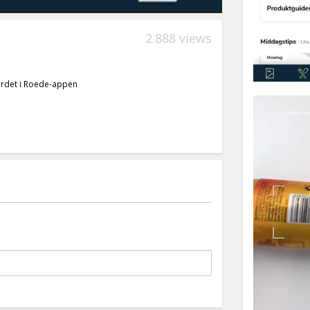
2.888 views
bordet i Roede-appen