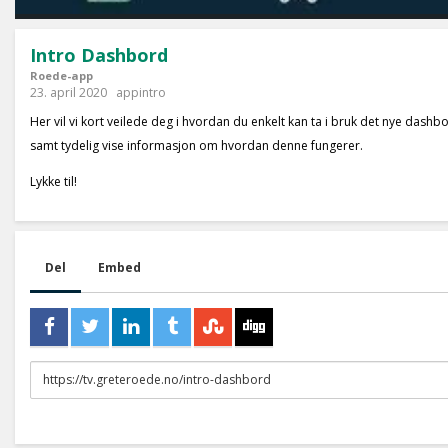
Intro Dashbord
Roede-app
23. april 2020
appintro
Her vil vi kort veilede deg i hvordan du enkelt kan ta i bruk det nye dash
samt tydelig vise informasjon om hvordan denne fungerer.
Lykke til!
Del
Embed
URL
to
share