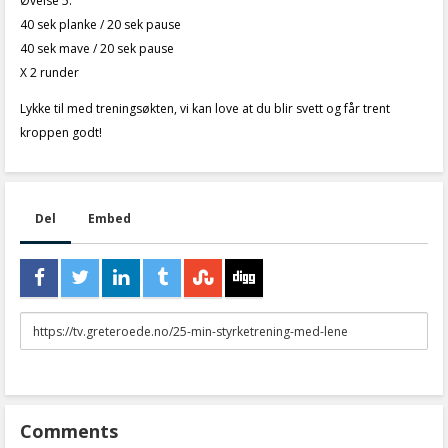
Øvelse 5:
40 sek planke / 20 sek pause
40 sek mave / 20 sek pause
X 2 runder
Lykke til med treningsøkten, vi kan love at du blir svett og får trent
kroppen godt!
Del
Embed
URL
to
share
Comments