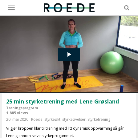
Toggle
menu
25 min styrketrening med Lene Grøsland
Treningsprogram
1.885 views
20. mai 2020
Roede
,
styrkeøkt
,
styrkeøvelser
,
Styrketrening
Vi gjør kroppen klar til trening med litt dynamisk oppvarming så går
Lene gjennom selve styrkeprogammet.