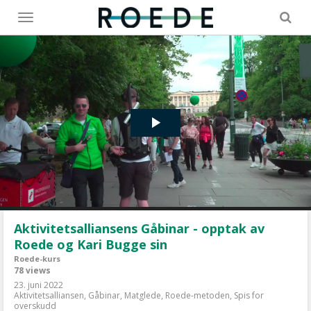
Toggle
menu
Aktivitetsalliansens Gåbinar - opptak av
Roede og Kari Bugge sin
Roede-kurs
78 views
23. juni 2022
Aktivitetsalliansen
,
Gåbinar
,
Matglede
,
Roede-metoden
,
Spis for
overskudd