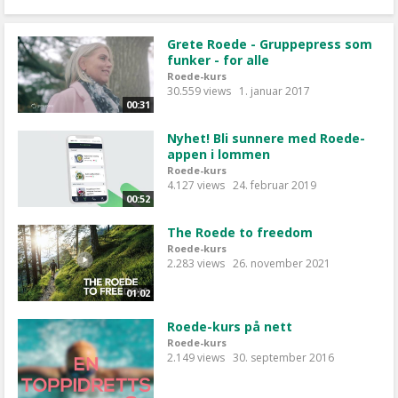
Grete Roede - Gruppepress som
funker - for alle
Roede-kurs
30.559 views
1. januar 2017
00:31
Nyhet! Bli sunnere med Roede-
appen i lommen
Roede-kurs
4.127 views
24. februar 2019
00:52
The Roede to freedom
Roede-kurs
2.283 views
26. november 2021
01:02
Roede-kurs på nett
Roede-kurs
2.149 views
30. september 2016