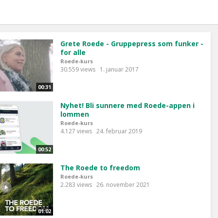
Grete Roede - Gruppepress som funker -
for alle
Roede-kurs
30.559 views
1. januar 2017
00:31
Nyhet! Bli sunnere med Roede-appen i
lommen
Roede-kurs
4.127 views
24. februar 2019
00:52
The Roede to freedom
Roede-kurs
2.283 views
26. november 2021
01:02