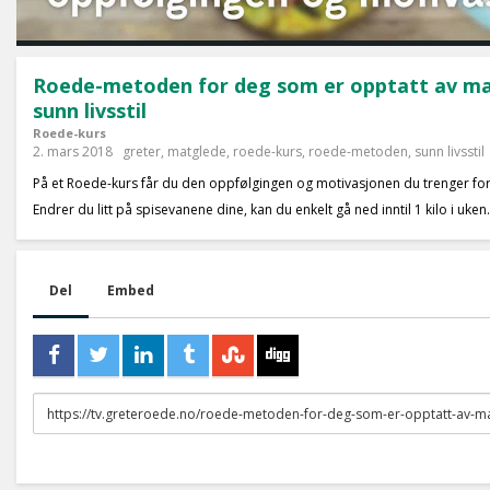
Roede-metoden for deg som er opptatt av m
sunn livsstil
Roede-kurs
2. mars 2018
greter
,
matglede
,
roede-kurs
,
roede-metoden
,
sunn livsstil
På et Roede-kurs får du den oppfølgingen og motivasjonen du trenger for 
Endrer du litt på spisevanene dine, kan du enkelt gå ned inntil 1 kilo i uken.
Del
Embed
URL
to
share