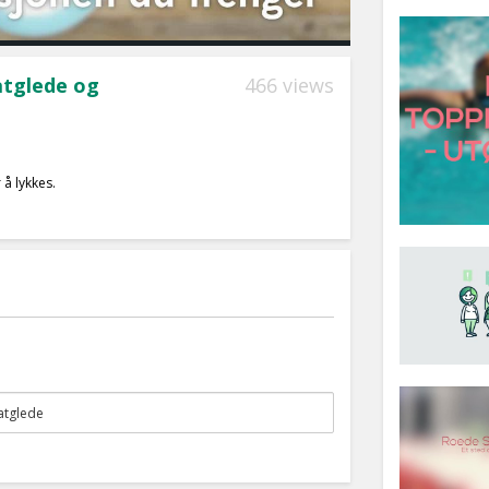
atglede og
466 views
å lykkes.