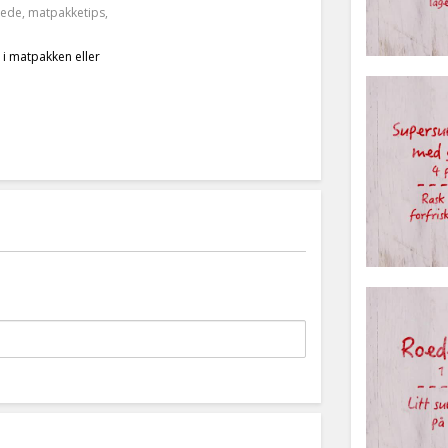
lede
,
matpakketips
,
 i matpakken eller