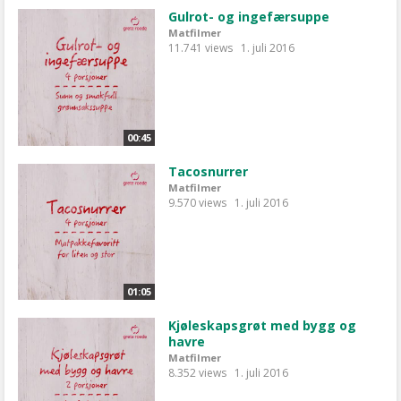
Gulrot- og ingefærsuppe
Matfilmer
11.741 views
1. juli 2016
00:45
Tacosnurrer
Matfilmer
9.570 views
1. juli 2016
01:05
Kjøleskapsgrøt med bygg og
havre
Matfilmer
8.352 views
1. juli 2016