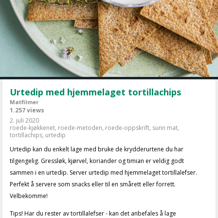
Urtedip med hjemmelaget tortillachips
Matfilmer
1.257 views
2. juli 2020
roede-kjøkkenet
,
roede-metoden
,
roede-oppskrift
,
sunn mat
,
tortillachips
,
urtedip
Urtedip kan du enkelt lage med bruke de krydderurtene du har
tilgengelig. Gressløk, kjørvel, koriander og timian er veldig godt
sammen i en urtedip. Server urtedip med hjemmelaget tortillalefser.
Perfekt å servere som snacks eller til en smårett eller forrett.
Velbekomme!
Tips! Har du rester av tortillalefser - kan det anbefales å lage