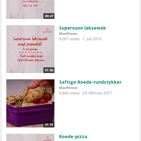
00:47
Supersunn laksewok
Matfilmer
8.051 views
1. juli 2016
01:06
Saftige Roede-rundstykker
Matfilmer
6.860 views
24. februar 2017
01:15
Roede-pizza