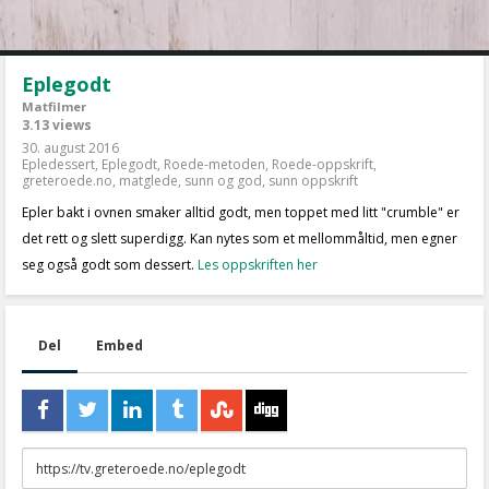
Eplegodt
Matfilmer
3.13 views
30. august 2016
Epledessert
,
Eplegodt
,
Roede-metoden
,
Roede-oppskrift
,
greteroede.no
,
matglede
,
sunn og god
,
sunn oppskrift
Epler bakt i ovnen smaker alltid godt, men toppet med litt "crumble" er
det rett og slett superdigg. Kan nytes som et mellommåltid, men egner
seg også godt som dessert.
Les oppskriften her
Del
Embed
URL
to