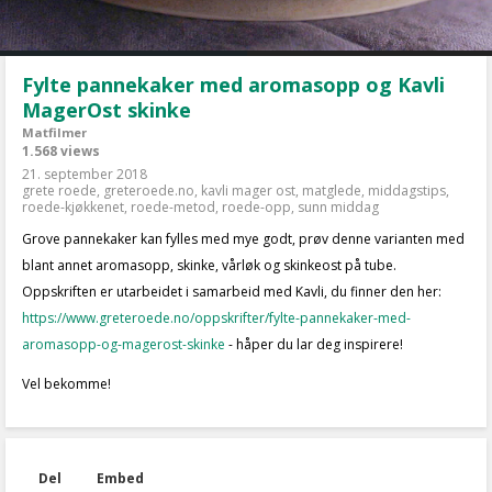
Fylte pannekaker med aromasopp og Kavli
MagerOst skinke
Matfilmer
1.568 views
21. september 2018
grete roede
,
greteroede.no
,
kavli mager ost
,
matglede
,
middagstips
,
roede-kjøkkenet
,
roede-metod
,
roede-opp
,
sunn middag
Grove pannekaker kan fylles med mye godt, prøv denne varianten med
blant annet aromasopp, skinke, vårløk og skinkeost på tube.
Oppskriften er utarbeidet i samarbeid med Kavli, du finner den her:
https://www.greteroede.no/oppskrifter/fylte-pannekaker-med-
aromasopp-og-magerost-skinke
- håper du lar deg inspirere!
Vel bekomme!
Del
Embed