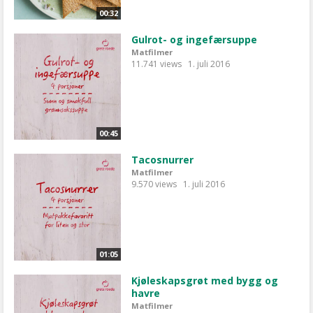
00:32
Gulrot- og ingefærsuppe
Matfilmer
11.741 views
1. juli 2016
00:45
Tacosnurrer
Matfilmer
9.570 views
1. juli 2016
01:05
Kjøleskapsgrøt med bygg og
havre
Matfilmer