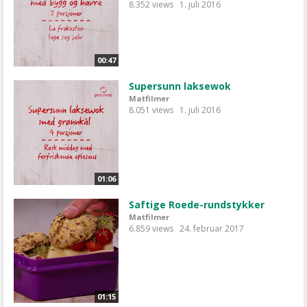
8.352 views
1. juli 2016
00:47
Supersunn laksewok
Matfilmer
8.051 views
1. juli 2016
01:06
Saftige Roede-rundstykker
Matfilmer
6.859 views
24. februar 2017
01:15