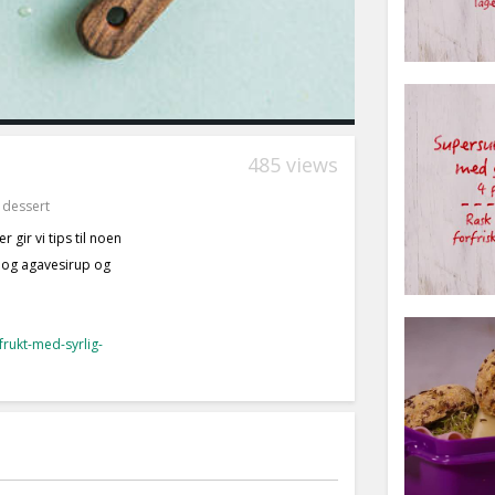
485 views
 dessert
 gir vi tips til noen
i og agavesirup og
frukt-med-syrlig-