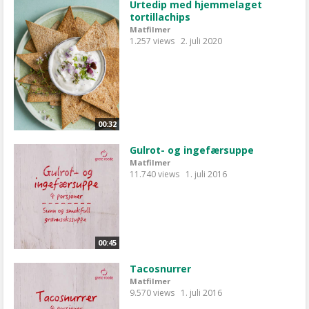
Urtedip med hjemmelaget
tortillachips
Matfilmer
1.257 views
2. juli 2020
00:32
Gulrot- og ingefærsuppe
Matfilmer
11.740 views
1. juli 2016
00:45
Tacosnurrer
Matfilmer
9.570 views
1. juli 2016