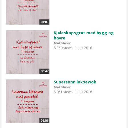
01:05
Kjøleskapsgrøt med bygg og
havre
Matfilmer
8.350 views
1. juli 2016
00:47
Supersunn laksewok
Matfilmer
8.051 views
1. juli 2016
01:06