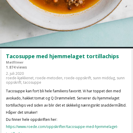
Tacosuppe med hjemmelaget tortillachips
Matfilmer
1.874 views
2. juli 2020
roede-kjøkkenet
,
roede-metoden
,
roede-oppskrift
,
sunn middag
,
sunn
oppskrift
,
tacosuppe
Tacosuppe kan fort bli hele familiens favoritt. Vi har toppet den med
avokado, hakket tomat og Q Drømmelett. Serverer du hjemmelaget
tortillachips ved siden av blir det et skikkelig næringsrikt snaddermåltid.
Håper det smaker!
Du finner hele oppskriften her:
https://www.roede.com/oppskrifter/tacosuppe-med-hjemmelaget-