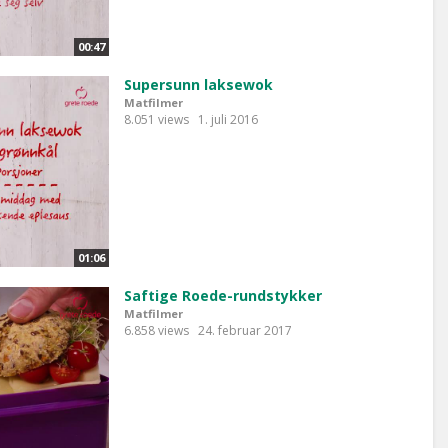
00:47
Supersunn laksewok
Matfilmer
8.051 views
1. juli 2016
01:06
Saftige Roede-rundstykker
Matfilmer
6.858 views
24. februar 2017