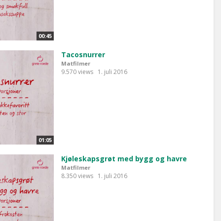
00:45
Tacosnurrer
Matfilmer
9.570 views
1. juli 2016
01:05
Kjøleskapsgrøt med bygg og havre
Matfilmer
8.350 views
1. juli 2016