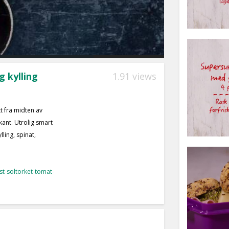
 kylling
1.91 views
tt fra midten av
kant. Utrolig smart
ling, spinat,
t-soltorket-tomat-